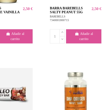
S
BARRA BAREBELLS
2,50 €
2,50 €
E VAINILLA
SALTY PEANUT 55G
BAREBELLS
7340001800715
5
Añadir al
Añadir al
carrito
carrito