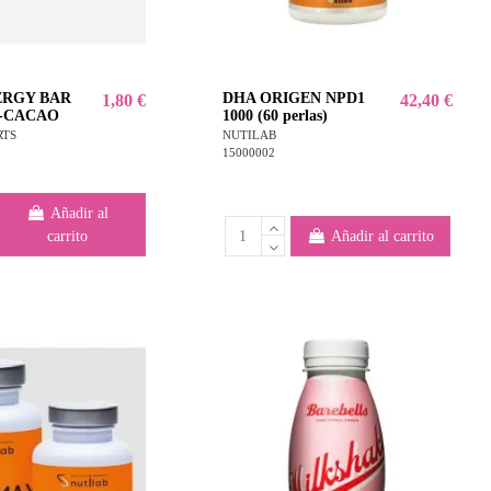
ERGY BAR
DHA ORIGEN NPD1
1,80 €
42,40 €
-CACAO
1000 (60 perlas)
RTS
NUTILAB
15000002
Añadir al
carrito
Añadir al carrito