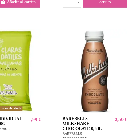
Añadir al carrito
carrito
Fuera de stock
NDIVIDUAL
BAREBELLS
1,99 €
2,50 €
50G
MILKSHAKE
CHOCOLATE 0,33L
EOBUL
2
BAREBELLS