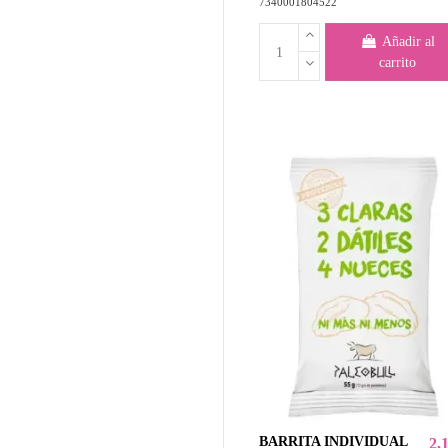
7340001804522
Añadir al
carrito
BARRITA INDIVIDUAL
2,