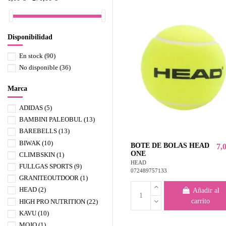
Disponibilidad
En stock
(90)
No disponible
(36)
Marca
ADIDAS
(5)
BAMBINI PALEOBUL
(13)
BAREBELLS
(13)
BIWAK
(10)
BOTE DE BOLAS HEAD
7,
ONE
CLIMBSKIN
(1)
HEAD
FULLGAS SPORTS
(9)
072489757133
GRANITEOUTDOOR
(1)
HEAD
(2)
Añadir al
carrito
HIGH PRO NUTRITION
(22)
KAVU
(10)
MOJO
(1)