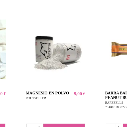
MAGNESIO EN POLVO
BARRA BA
00 €
9,00 €
PEANUT B
ROUTSETTER
BAREBELLS
734000180022