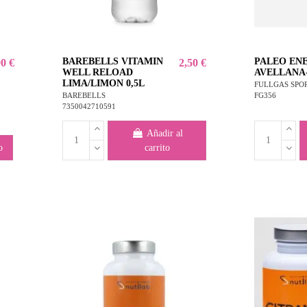
BAREBELLS VITAMIN
PALEO EN
90 €
2,50 €
WELL RELOAD
AVELLANA
LIMA/LIMON 0,5L
FULLGAS SPO
FG356
BAREBELLS
7350042710591
Añadir al
o
carrito