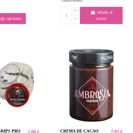
7340001804867
Añadir al
egir opciones
carrito
GRIPS PRO
CREMA DE CACAO
2,00 €
7,95 €