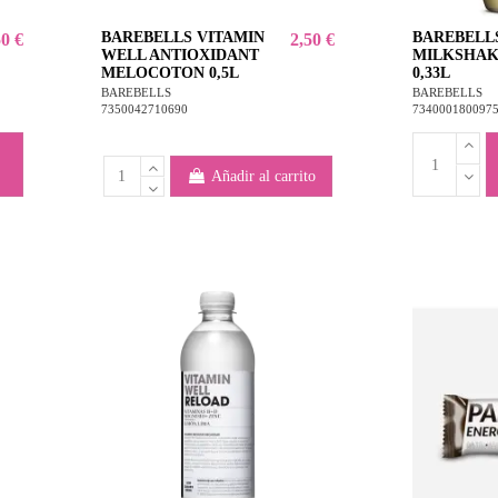
BAREBELLS VITAMIN
BAREBELL
50 €
2,50 €
WELL ANTIOXIDANT
MILKSHAK
MELOCOTON 0,5L
0,33L
BAREBELLS
BAREBELLS
7350042710690
734000180097
Añadir al carrito