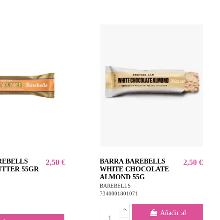
REBELLS
BARRA BAREBELLS
2,50 €
2,50 €
UTTER 55GR
WHITE CHOCOLATE
ALMOND 55G
7
BAREBELLS
7340001801071
Añadir al