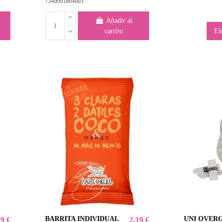
7340001804003
Añadir al
carrito
El
BARRITA INDIVIDUAL
UNI OVER
19 €
2,19 €