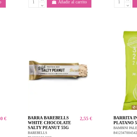
o
Añadir al carrito
BARRA BAREBELLS
BARRITA I
50 €
2,55 €
WHITE CHOCOLATE
PLATANO 
SALTY PEANUT 55G
BAMBINI PAL
841234700454
BAREBELLS