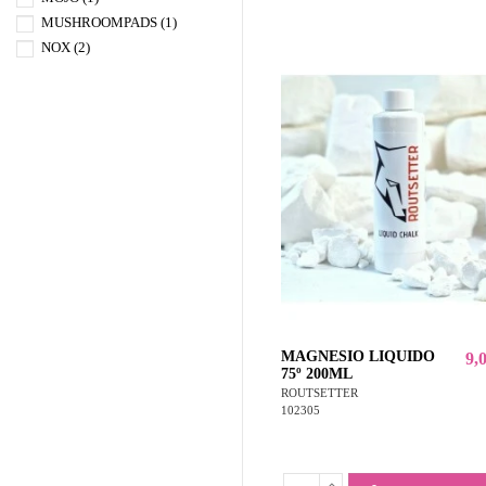
MUSHROOMPADS
(1)
NOX
(2)
NUTILAB
(19)
PETZL
(5)
ROUTSETTER
(3)
STAR VIE
(2)
MAGNESIO LIQUIDO
9,
75º 200ML
ROUTSETTER
102305