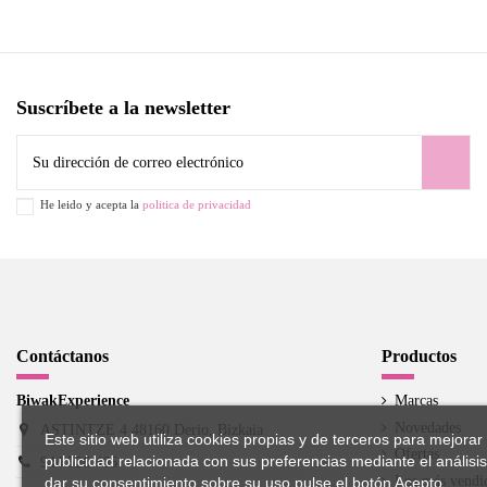
Suscríbete a la newsletter
He leido y acepta la
politica de privacidad
Contáctanos
Productos
BiwakExperience
Marcas
Novedades
ASTINTZE 4 48160 Derio, Bizkaia
Este sitio web utiliza cookies propias y de terceros para mejorar
Ofertas
publicidad relacionada con sus preferencias mediante el análisi
944 526 466
Los más vendi
dar su consentimiento sobre su uso pulse el botón Acepto.