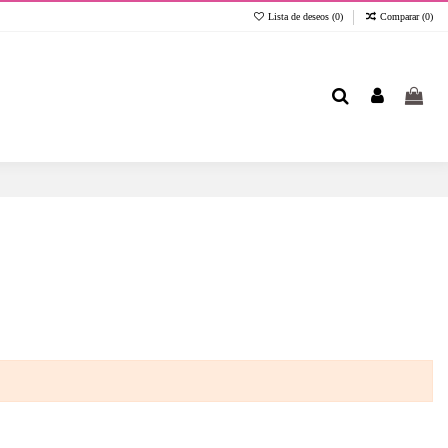
Lista de deseos (
0
)
Comparar (
0
)