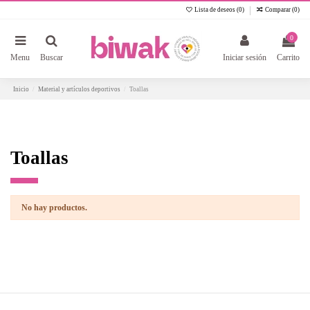
Lista de deseos (
0
)
Comparar (
0
)
0
Menu
Buscar
Iniciar sesión
Carrito
Inicio
Material y artículos deportivos
Toallas
Toallas
No hay productos.