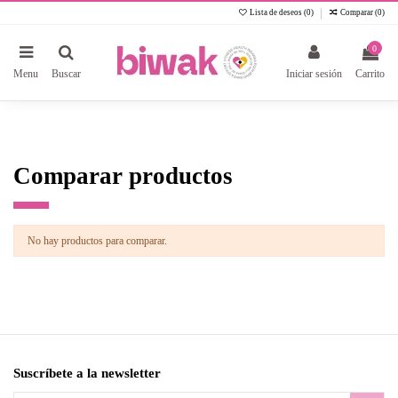
Lista de deseos (
0
)
Comparar (
0
)
0
Menu
Buscar
Iniciar sesión
Carrito
Comparar productos
No hay productos para comparar.
Suscríbete a la newsletter