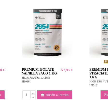
PREMIUM ISOLATE
PREMIUM 
00 €
57,95 €
VAINILLA SACO 1 KG
STRACIAT
1 KG
HIGH PRO NUTRITION
HP016
HIGH PRO NU
HP018
o
Añadir al carrito
El