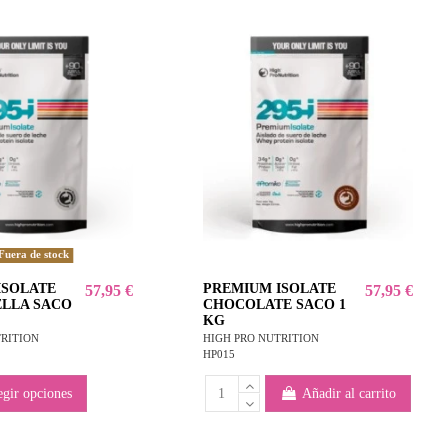
Fuera de stock
ISOLATE
PREMIUM ISOLATE
57,95 €
57,95 €
ELLA SACO
CHOCOLATE SACO 1
KG
TRITION
HIGH PRO NUTRITION
HP015
egir opciones
Añadir al carrito