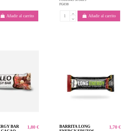
FG038
Añadir al carrito
Añadir al carrito
ERGY BAR
BARRITA LONG
1,80 €
1,70 €