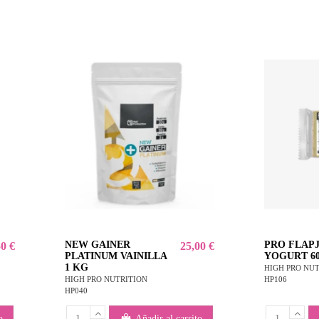
NEW GAINER
PRO FLAP
50 €
25,00 €
PLATINUM VAINILLA
YOGURT 6
1 KG
HIGH PRO NU
HP106
HIGH PRO NUTRITION
HP040
o
Añadir al carrito