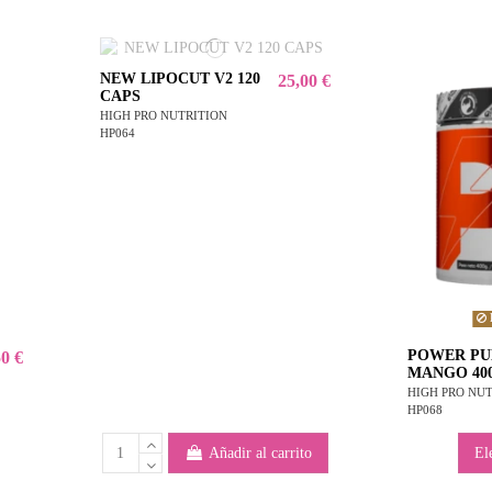
NEW LIPOCUT V2 120
25,00 €
CAPS
HIGH PRO NUTRITION
HP064
POWER P
50 €
MANGO 40
HIGH PRO NU
HP068
Añadir al carrito
El