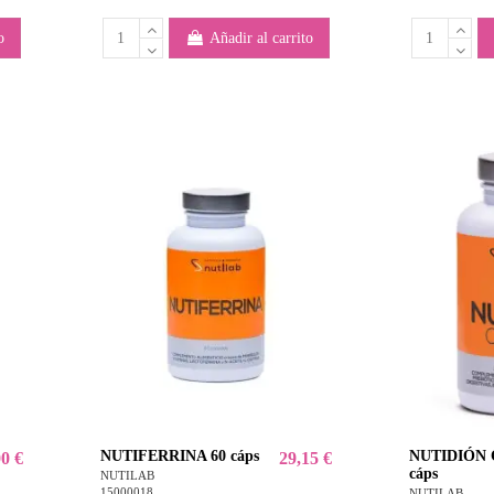
o
Añadir al carrito
NUTIFERRINA 60 cáps
NUTIDIÓN C
00 €
29,15 €
cáps
NUTILAB
15000018
NUTILAB