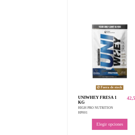
Fuera de stock
UNIWHEY FRESA 1
42,
KG
HIGH PRO NUTRITION
HP001
Elegir opciones