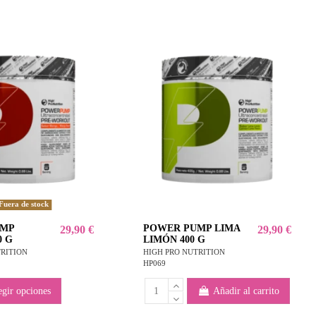
Fuera de stock
UMP
POWER PUMP LIMA
29,90 €
29,90 €
0 G
LIMÓN 400 G
TRITION
HIGH PRO NUTRITION
HP069
egir opciones
Añadir al carrito