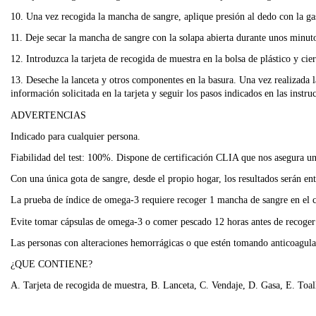
10. Una vez recogida la mancha de sangre, aplique presión al dedo con la ga
11. Deje secar la mancha de sangre con la solapa abierta durante unos minuto
12. Introduzca la tarjeta de recogida de muestra en la bolsa de plástico y ci
13. Deseche la lanceta y otros componentes en la basura. Una vez realizada l
información solicitada en la tarjeta y seguir los pasos indicados en las instru
ADVERTENCIAS
Indicado para cualquier persona.
Fiabilidad del test: 100%. Dispone de certificación CLIA que nos asegura una 
Con una única gota de sangre, desde el propio hogar, los resultados serán en
La prueba de índice de omega-3 requiere recoger 1 mancha de sangre en el cí
Evite tomar cápsulas de omega-3 o comer pescado 12 horas antes de recoger
Las personas con alteraciones hemorrágicas o que estén tomando anticoagulan
¿QUE CONTIENE?
A. Tarjeta de recogida de muestra, B. Lanceta, C. Vendaje, D. Gasa, E. Toall