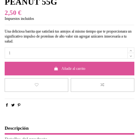
PEANUT 55G
2,50 €
Impuestos incluidos
Una deliciosa barrita que satisfará tus antojos al mismo tiempo que te proporcionara un
significativo impulso de proteínas de alto valor sin agregar azúcares innecesaría a tu
salud.
Añadir al carrito
Descripción
Detalles del producto