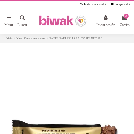
Lista de deseos (
0
)
Comparar (
0
)
0
Menu
Buscar
Iniciar sesión
Carrito
Inicio
Nutrición y alimentación
BARRA BAREBELLS SALTY PEANUT 55G