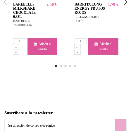
BAREBELLS
2,50 €
BARRITA LONG
1,70 €
MILKSHAKE
ENERGY FRUTOS
CHOCOLATE
ROJOS
0,33L
FULLGAS SPORTS
FG357
BAREBELLS
7340001804867
Añadir al
Añadir al
carrito
carrito
Suscríbete a la newsletter