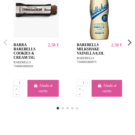
BARRA
2,50 €
BAREBELLS
2,50 €
BAREBELLS
MILKSHAKE
COOKIES &
VAINILLA 0,33L
CREAM 55G
BAREBELLS
7340001800975
BAREBELLS
7340001800203
Añadir al
Añadir al
carrito
carrito