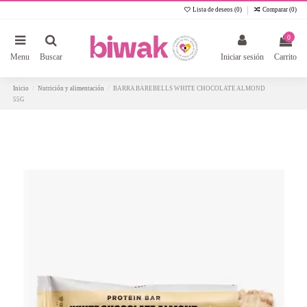
Lista de deseos (
0
)
Comparar (
0
)
0
Menu
Buscar
Iniciar sesión
Carrito
Inicio
Nutrición y alimentación
BARRA BAREBELLS WHITE CHOCOLATE ALMOND
55G