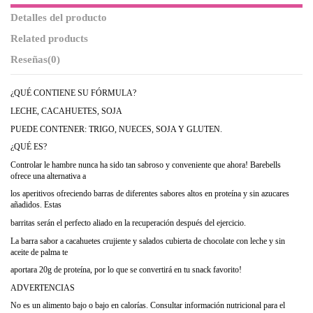
Detalles del producto
Related products
Reseñas
(0)
¿QUÉ CONTIENE SU FÓRMULA?
LECHE, CACAHUETES, SOJA
PUEDE CONTENER: TRIGO, NUECES, SOJA Y GLUTEN.
¿QUÉ ES?
Controlar le hambre nunca ha sido tan sabroso y conveniente que ahora! Barebells
ofrece una alternativa a
los aperitivos ofreciendo barras de diferentes sabores altos en proteína y sin azucares
añadidos. Estas
barritas serán el perfecto aliado en la recuperación después del ejercicio.
La barra sabor a cacahuetes crujiente y salados cubierta de chocolate con leche y sin
aceite de palma te
aportara 20g de proteína, por lo que se convertirá en tu snack favorito!
ADVERTENCIAS
No es un alimento bajo o bajo en calorías. Consultar información nutricional para el