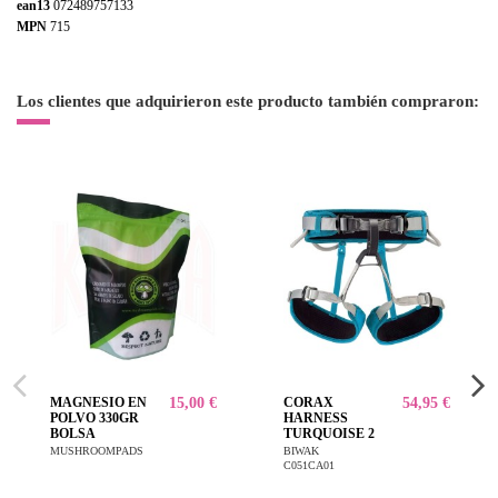
ean13
072489757133
MPN
715
Los clientes que adquirieron este producto también compraron:
MAGNESIO EN
15,00 €
CORAX
54,95 €
POLVO 330GR
HARNESS
BOLSA
TURQUOISE 2
MUSHROOMPADS
BIWAK
C051CA01