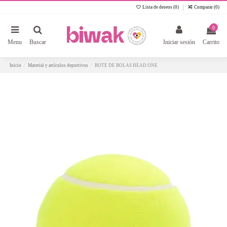
Lista de deseos (
0
)
Comparar (
0
)
0
Menu
Buscar
Iniciar sesión
Carrito
Inicio
Material y artículos deportivos
BOTE DE BOLAS HEAD ONE