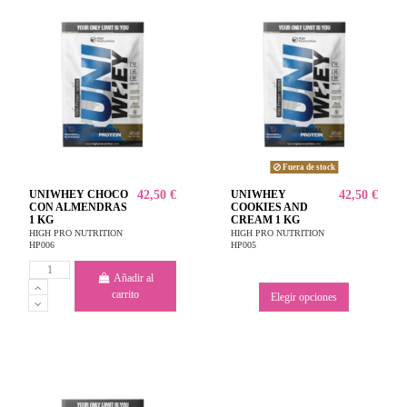
Fuera de stock
UNIWHEY CHOCO
42,50 €
UNIWHEY
42,50 €
CON ALMENDRAS
COOKIES AND
1 KG
CREAM 1 KG
HIGH PRO NUTRITION
HIGH PRO NUTRITION
HP006
HP005
Añadir al
carrito
Elegir opciones