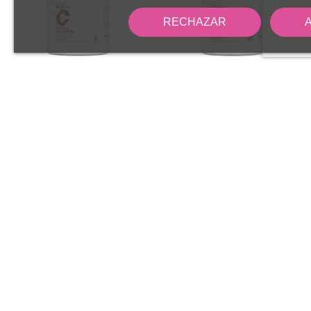
RECHAZAR
Fuera de stock
CREATINA 350G
22,90 €
CREATINA 500G
29,90 €
HIGH PRO
HIGH PRO
NUTRITION
NUTRITION
HIGH PRO NUTRITION
HIGH PRO NUTRITION
HP072
HP073
Añadir al
carrito
Elegir opciones
Suscríbete a la newsletter