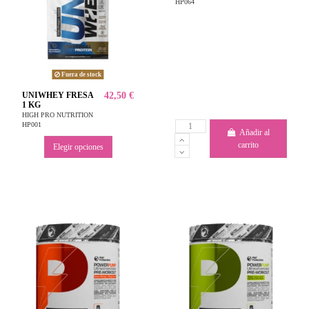
HP064
Fuera de stock
UNIWHEY FRESA
42,50 €
1 KG
HIGH PRO NUTRITION
HP001
Añadir al
carrito
Elegir opciones