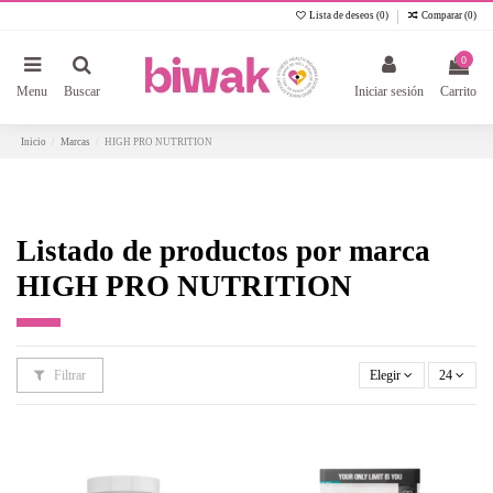
Lista de deseos (
0
)
Comparar (
0
)
0
Menu
Buscar
Iniciar sesión
Carrito
Inicio
Marcas
HIGH PRO NUTRITION
Listado de productos por marca
HIGH PRO NUTRITION
Filtrar
Elegir
24