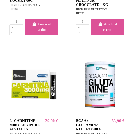
YOGURT 60G
PLATINUM
CHOCOLATE 1 KG
HIGH PRO NUTRITION
HP106
HIGH PRO NUTRITION
HP039
Añadir al
Añadir al
carrito
carrito
L- CARNITINE
26,00 €
BCAA+
33,90 €
3000 CARNIPURE
GLUTAMINA
24 VIALES
NEUTRO 500 G
HIGH PRO NUTRITION
HIGH PRO NUTRITION