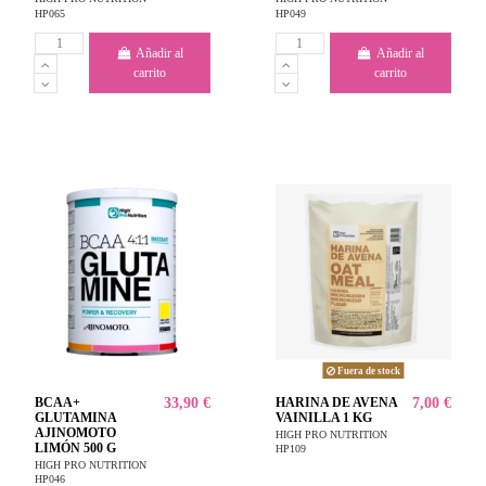
HP065
HP049
Añadir al
Añadir al
carrito
carrito
Fuera de stock
BCAA+
33,90 €
HARINA DE AVENA
7,00 €
GLUTAMINA
VAINILLA 1 KG
AJINOMOTO
HIGH PRO NUTRITION
LIMÓN 500 G
HP109
HIGH PRO NUTRITION
HP046