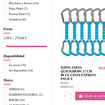
Mochilas y Bolsos
(14)
Palas Padel
(7)
Pelotas Padel
(3)
Sudaderas
(6)
Precio
2,00 € - 270,00 €
Disponibilidad
En stock
(70)
DJINN AXESS
88,
No disponible
(14)
QUICKDRAW 17 CM
BLUE CINTA EXPRESS
PACK 6
Marca
PETZL
M060CA02
ADIDAS
(5)
BAMBINI PALEOBUL
(1)
Añadir al carrit
BIWAK
(16)