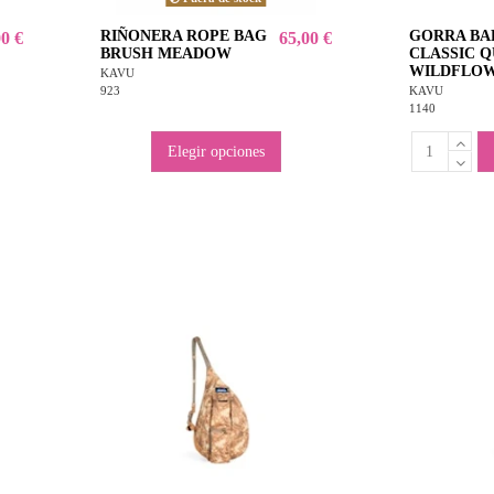
RIÑONERA ROPE BAG
GORRA BA
00 €
65,00 €
BRUSH MEADOW
CLASSIC Q
WILDFLO
KAVU
923
KAVU
1140
Elegir opciones