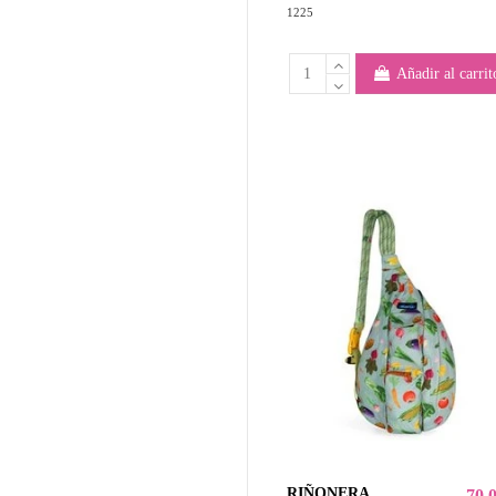
1225
Añadir al carrit
RIÑONERA
70,