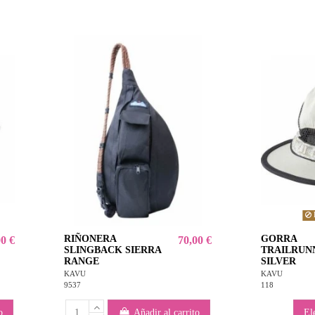
RIÑONERA
GORRA
00 €
70,00 €
SLINGBACK SIERRA
TRAILRUN
RANGE
SILVER
KAVU
KAVU
9537
118
o
Añadir al carrito
El