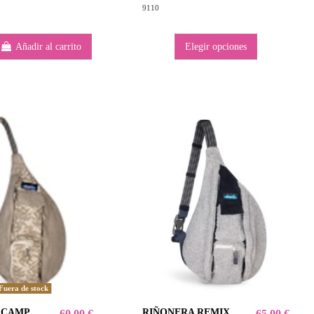
9110
Añadir al carrito
Elegir opciones
Fuera de stock
 CAMP
RIÑONERA REMIX
60,00 €
65,00 €