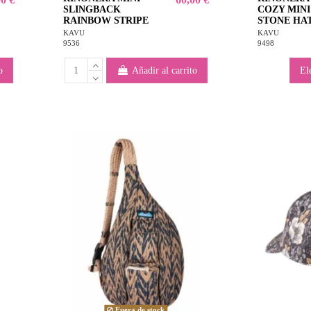
SLINGBACK
COZY MINI
RAINBOW STRIPE
STONE HA
KAVU
KAVU
9536
9498
o
Añadir al carrito
El
Fuera de stock