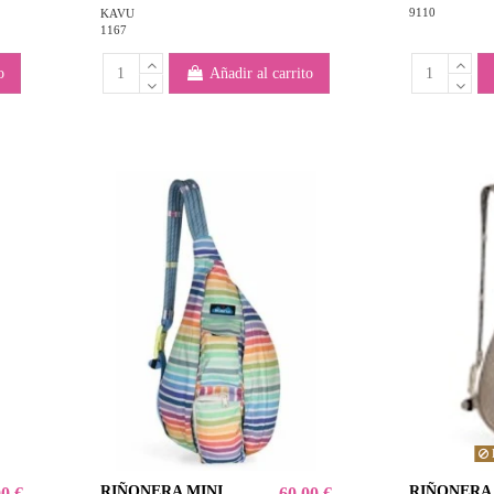
9110
KAVU
1167
o
Añadir al carrito
RIÑONERA MINI
RIÑONERA
00 €
60,00 €