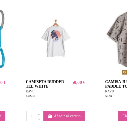
CAMISETA RUDDER
CAMISA J
00 €
50,00 €
TEE WHITE
PADDLE T
KAVU
KAVU
EUS251
5038
o
Añadir al carrito
El