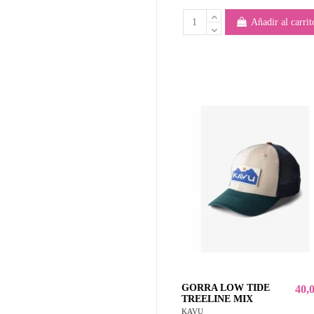
Añadir al carrit
GORRA LOW TIDE
40,
TREELINE MIX
KAVU