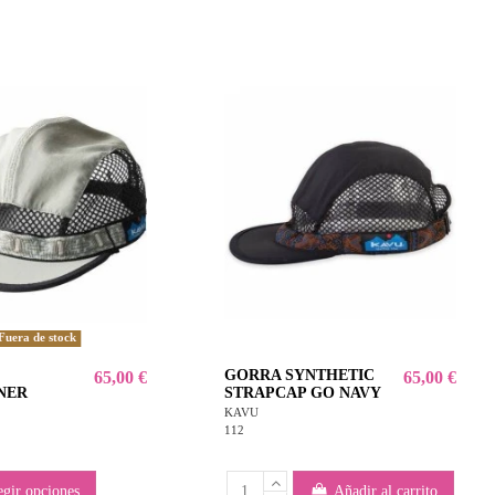
Fuera de stock
GORRA SYNTHETIC
65,00 €
65,00 €
NER
STRAPCAP GO NAVY
KAVU
112
egir opciones
Añadir al carrito