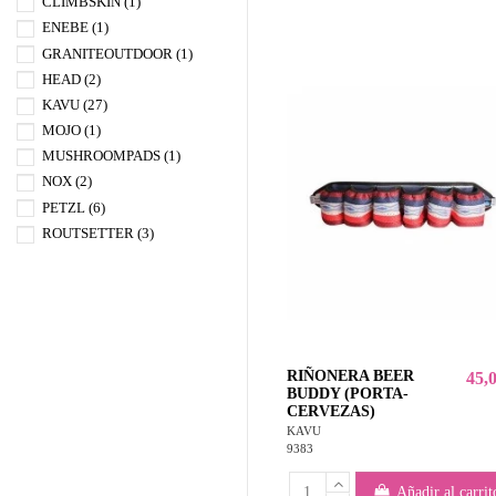
CLIMBSKIN
(1)
ENEBE
(1)
GRANITEOUTDOOR
(1)
HEAD
(2)
KAVU
(27)
MOJO
(1)
MUSHROOMPADS
(1)
NOX
(2)
PETZL
(6)
ROUTSETTER
(3)
STAR VIE
(4)
RIÑONERA BEER
45,
BUDDY (PORTA-
CERVEZAS)
KAVU
9383
Añadir al carrit