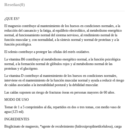
Reseñas
(0)
¿QUE ES?
El magnesio contribuye al mantenimiento de los huesos en condiciones normales, a la
reducción del cansancio y la fatiga, al equilibrio electrolítico, al metabolismo energético
normal, al funcionamiento normal del sistema nervioso, al rendimiento normal de la
función muscular y, con normalidad, a la síntesis normal y normal de proteínas y a la
función psicológica.
El selenio contribuye a proteger las células del estrés oxidativo.
La vitamina B6 contribuye al metabolismo energético normal, a la función psicológica
normal, a la formación normal de glóbulos rojos y al metabolismo normal de las
proteínas y el glucógeno.
La vitamina D contribuye al mantenimiento de los huesos en condiciones normales,
interviene en el mantenimiento de la función muscular normal y ayuda a reducir el riesgo
de caídas asociadas a la inestabilidad postural y la debilidad muscular.
Las caídas suponen un riesgo de fracturas óseas en personas mayores de 60 años.
MODO DE USO
Tomar de 1 a 5 comprimidos al día, repartidos en dos o tres tomas, con medio vaso de
agua (125 ml).
INGREDIENTES
Bisglicinato de magnesio, *agente de recubrimiento (hidroxipropilmetilcelulosa), carga