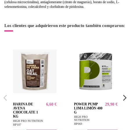
(celulosa microcristalina), antiaglomerante (citrato de magnesio), borato de sodio, L-
selenometionina, colecalciferol y clorhidrato de piridoxina.
Los clientes que adquirieron este producto también compraron:
HARINA DE
6,60 €
POWER PUMP
29,90 €
AVENA
LIMA LIMÓN 400
CHOCOLATE 1
G
KG
HIGH PRO
NUTRITION
HIGH PRO NUTRITION
HP069
HP107