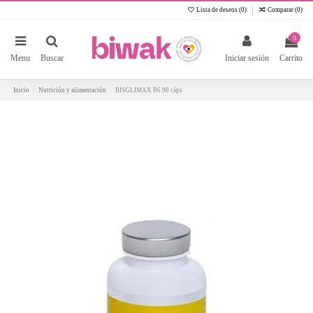
Lista de deseos (
0
)
Comparar (
0
)
0
Menu
Buscar
Iniciar sesión
Carrito
Inicio
Nutrición y alimentación
BISGLIMAX B6 90 cáps