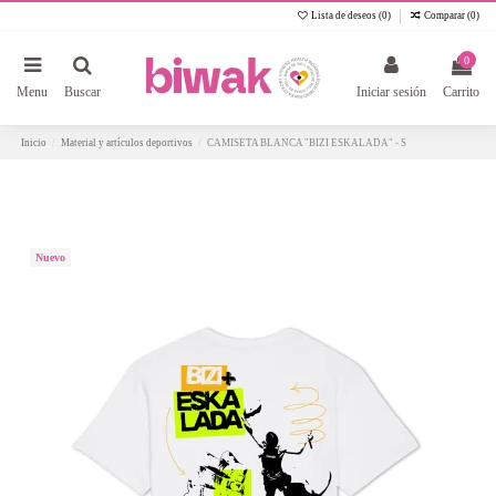
Lista de deseos (
0
)
Comparar (
0
)
0
Menu
Buscar
Iniciar sesión
Carrito
Inicio
Material y artículos deportivos
CAMISETA BLANCA "BIZI ESKALADA" - S
Nuevo