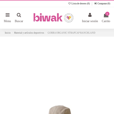
Lista de deseos (
0
)
Comparar (
0
)
0
Menu
Buscar
Iniciar sesión
Carrito
Inicio
Material y artículos deportivos
GORRA ORGANIC STRAPCAP RANCHLAND