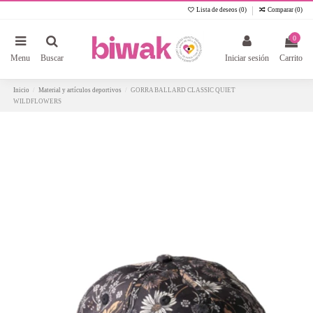
Lista de deseos (
0
)
Comparar (
0
)
0
Menu
Buscar
Iniciar sesión
Carrito
Inicio
Material y artículos deportivos
GORRA BALLARD CLASSIC QUIET
WILDFLOWERS