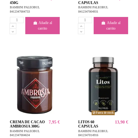
450G
CAPSULAS
BAMBINI PALEOBUL
BAMBINI PALEOBUL
8412347004733
8412347004931
Añadir al
Añadir al
carrito
carrito
Fuera de stock
CREMA DE CACAO
7,95 €
LITOS 60
13,90 €
AMBROSIA 300G
CAPSULAS
BAMBINI PALEOBUL
BAMBINI PALEOBUL
8412347004634
8412347014916