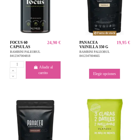
Fuera de stock
FOCUS 60
24,90 €
PANACEA
19,95 €
CAPSULAS
VAINILLA 350 G
BAMBINI PALEOBUL
BAMBINI PALEOBUL
8412347004818
8412347004665
Añadir al
carrito
Elegir opciones