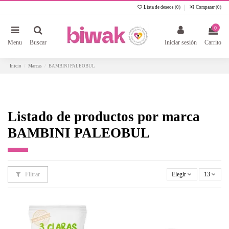
Lista de deseos (
0
)
Comparar (
0
)
0
Menu
Buscar
Iniciar sesión
Carrito
Inicio
Marcas
BAMBINI PALEOBUL
Listado de productos por marca
BAMBINI PALEOBUL
Filtrar
Elegir
13