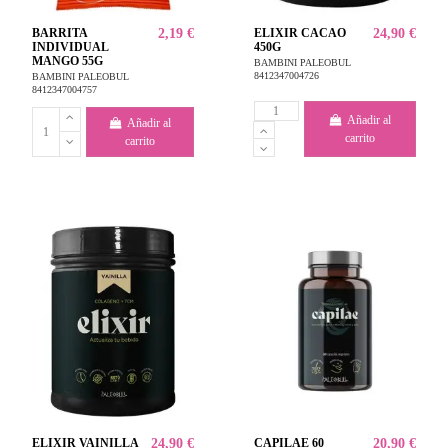
BARRITA
2,19 €
ELIXIR CACAO
24,90 €
INDIVIDUAL
450G
MANGO 55G
BAMBINI PALEOBUL
8412347004726
BAMBINI PALEOBUL
8412347004757
Añadir al
Añadir al
carrito
carrito
ELIXIR VAINILLA
24,90 €
CAPILAE 60
20,90 €